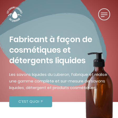
Fabricant à façon de
cosmétiques et
détergents liquides
Les savons liquides du Luberon, fabrique et réalise
une gamme complète et sur-mesure de savons
liquides, détergent et produits cosmétiques.
C’EST QUOI ?