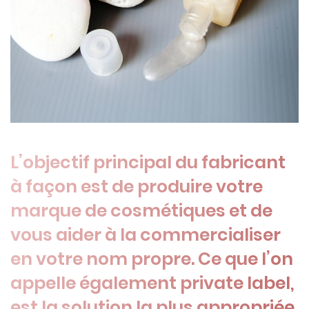
L’objectif principal du fabricant
à façon est de produire votre
marque de cosmétiques et de
vous aider à la commercialiser
en votre nom propre. Ce que l’on
appelle également private label,
est la solution la plus appropriée